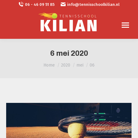
06 - 46 09 51 85
info@tennisschoolkilian.nl
6 mei 2020
Je bent hier:
Home
2020
mei
06