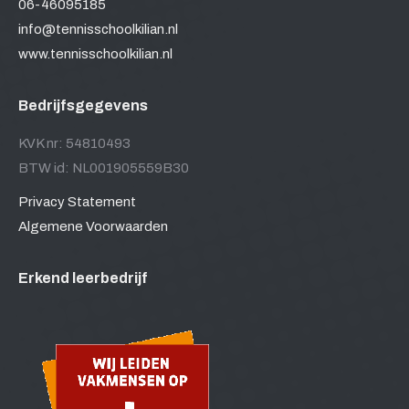
06-46095185
info@tennisschoolkilian.nl
www.tennisschoolkilian.nl
Bedrijfsgegevens
KVK nr: 54810493
BTW id: NL001905559B30
Privacy Statement
Algemene Voorwaarden
Erkend leerbedrijf