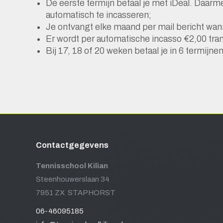
De eerste termijn betaal je met iDeal. Daa
automatisch te incasseren;
Je ontvangt elke maand per mail bericht wann
Er wordt per automatische incasso €2,00 tran
Bij 17, 18 of 20 weken betaal je in 6 termijnen
Contactgegevens
Tennisschool Kilian
Steenhouwerslaan 34
7951 ZX STAPHORST
06-46095185