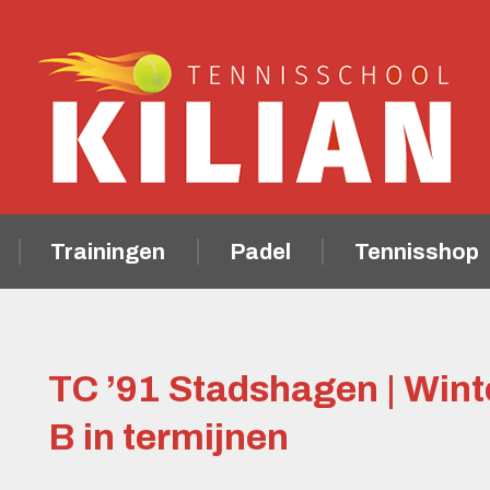
Trainingen
Padel
Tennisshop
TC ’91 Stadshagen | Wint
B in termijnen