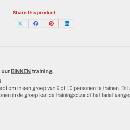
2026-
2027
Share this product
|
Pakket
Deel
Deel
Deel
Deel
B
knoppen
knoppen
knoppen
knoppen
in
termijnen
aantal
1 uur
BINNEN
training.
8
hebt om in een groep van 9 of 10 personen te trainen. Di
onen in de groep kan de trainingsduur of het tarief aang