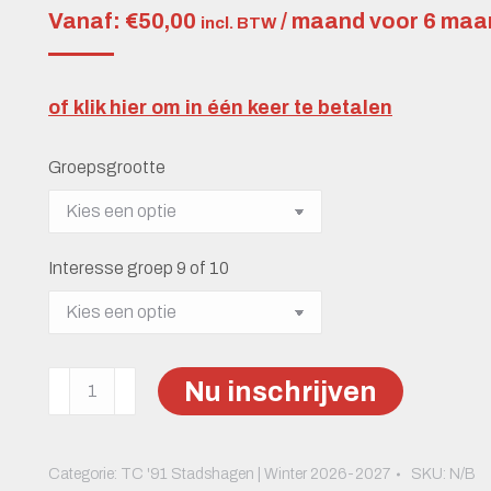
Vanaf:
€
50,00
/ maand voor 6 ma
incl. BTW
of klik hier om in één keer te betalen
Groepsgrootte
Interesse groep 9 of 10
TC
Nu inschrijven
'91
Stadshagen
|
Categorie:
TC '91 Stadshagen | Winter 2026-2027
SKU:
N/B
Winter