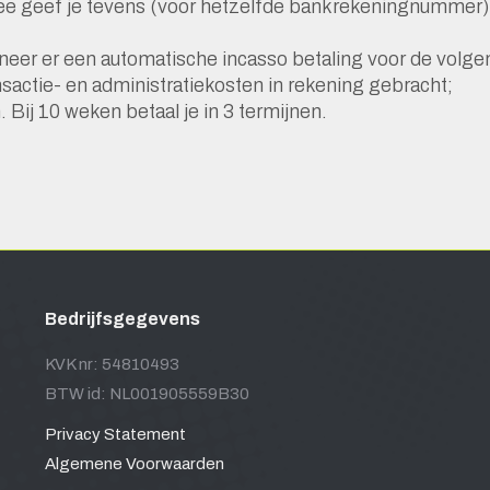
rmee geef je tevens (voor hetzelfde bankrekeningnummer)
eer er een automatische incasso betaling voor de volgen
sactie- en administratiekosten in rekening gebracht;
. Bij 10 weken betaal je in 3 termijnen.
Bedrijfsgegevens
KVK nr: 54810493
BTW id: NL001905559B30
Privacy Statement
Algemene Voorwaarden