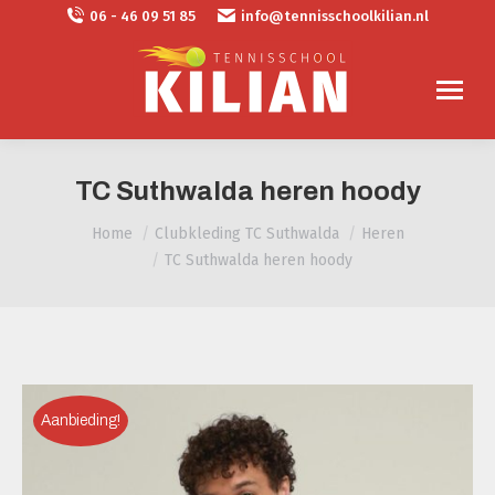
06 - 46 09 51 85
info@tennisschoolkilian.nl
TC Suthwalda heren hoody
Je bent hier:
Home
Clubkleding TC Suthwalda
Heren
TC Suthwalda heren hoody
Aanbieding!