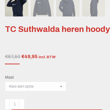
TC Suthwalda heren hoody
Oorspronkelijke
Huidige
€
67,50
€
49,95
incl. BTW
prijs
prijs
was:
is:
Maat
€67,50.
€49,95.
TC
Suthwalda