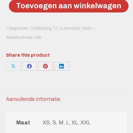
heren
Toevoegen aan winkelwagen
hoody
aantal
Categorieën:
Clubkleding TC Suthwalda
,
Heren
Artikelnummer:
N/B
Share this product
Deel
Deel
Deel
Deel
knoppen
knoppen
knoppen
knoppen
Aanvullende informatie
Maat
XS, S, M, L, XL, XXL