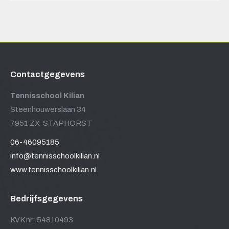
Contactgegevens
Tennisschool Kilian
Steenhouwerslaan 34
7951 ZX STAPHORST
06-46095185
info@tennisschoolkilian.nl
www.tennisschoolkilian.nl
Bedrijfsgegevens
KVK nr: 54810493